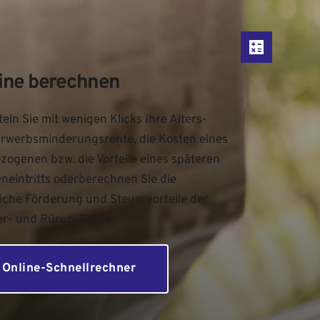
ine berechnen
teln Sie mit wenigen Klicks Ihre Alters- 
rwerbsminderungsrente, die Kosten eines 
zogenen bzw. die Vorteile eines späteren 
neintritts oderberechnen Sie die 
liche Förderung und Steuervorteile der 
er- und Rürup-Rente.
Online-Schnellrechner