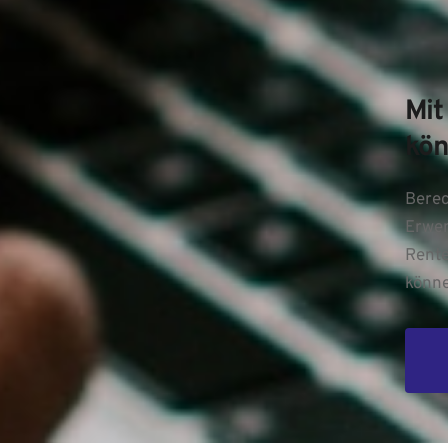
Mit
kön
Berec
Erwer
Rente
könne