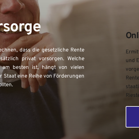
rsorge
Onl
chnen, dass die gesetzliche Rente 
Ermit
ätzlich privat vorsorgen. Welche 
und E
 am besten ist, hängt von vielen 
vorge
r Staat eine Reihe von Förderungen 
Rente
llten. 
staat
Riest