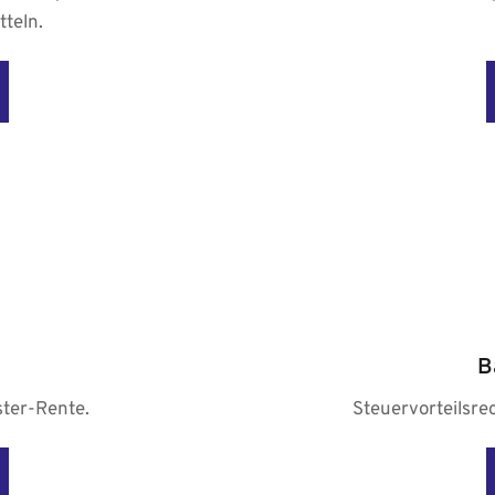
teln.
B
ster-Rente.
Steuervorteilsre