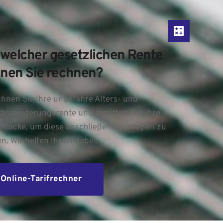
 welcher gesetzlichen Rente 
nen Sie rechnen?
hnen Sie Ihre ungefähre Alters- und 
bsminderungsrente und ermitteln Sie Ihre 
nlücke, um diese anschließend schließen zu 
n. Wir helfen Ihnen dabei.
Online-Tarifrechner